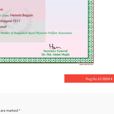
Reg No 653898
s are marked
*