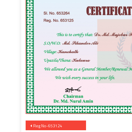
Post
Reg No-653124