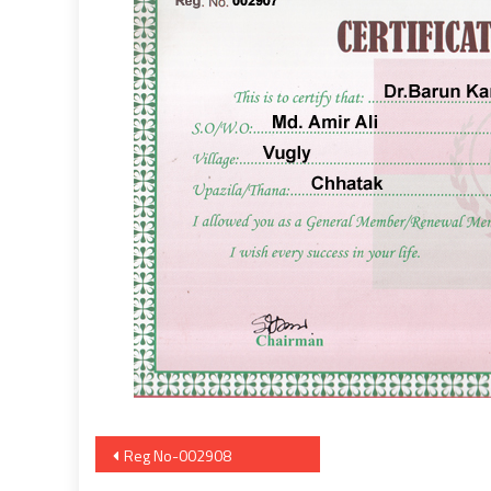
Post
Reg No-002908