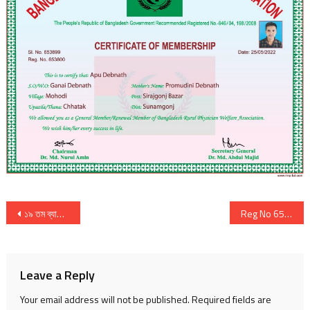
Post
১৯ তম ব্যাচের ফলাফল
Reg No 653838
navigation
Leave a Reply
Your email address will not be published.
Required fields are